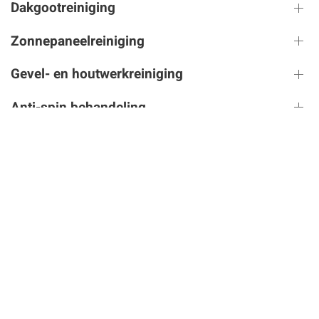
Dakgootreiniging
Zonnepaneelreiniging
Gevel- en houtwerkreiniging
Anti-spin behandeling
Wespennestverwijdering
ONZE SERVICES